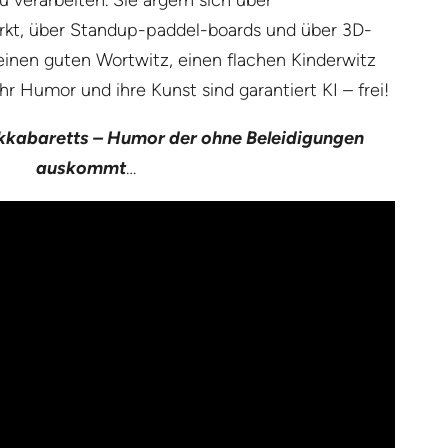
 verarbeiten. Sie ärgern sich über
rkt, über Standup-paddel-boards und über 3D-
einen guten Wortwitz, einen flachen Kinderwitz
 Ihr Humor und ihre Kunst sind garantiert KI – frei!
ikkabaretts – Humor der ohne Beleidigungen
auskommt
…