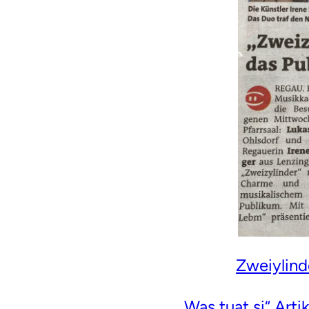
Zweiylinde
„Was tuat si“ Arti